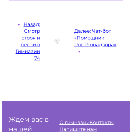
←
Назад:
Cмотр
Далее:
Чат-бот
строя и
«Помощник
песни в
Рособрнадзора»
Гимназии
→
74
Ждем вас в
О гимназии
Контакты
нашей
Напишите нам