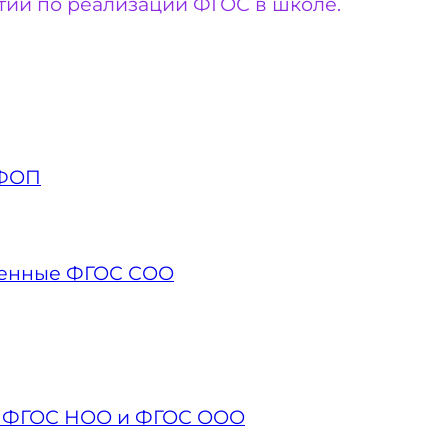
тий по реализации ФГОС в школе.
 ФОП
вленные ФГОС СОО
ые ФГОС НОО и ФГОС ООО