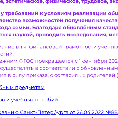
, эстетическое, физическое, трудовое, э
у требований к условиям реализации об
венство возможностей получения качестве
охода семьи. Благодаря обновлённым ста
ться наукой, проводить исследования, ис
ание в т.ч. финансовой грамотности учени
огий.
ежним ФГОС прекращается с 1 сентября 2022
осуществлять в соответствии с обновленн
я в силу приказа, с согласия их родителей 
ебным предметам
в и учебных пособий
ванию Санкт-Петербурга от 26.04.2022 №88