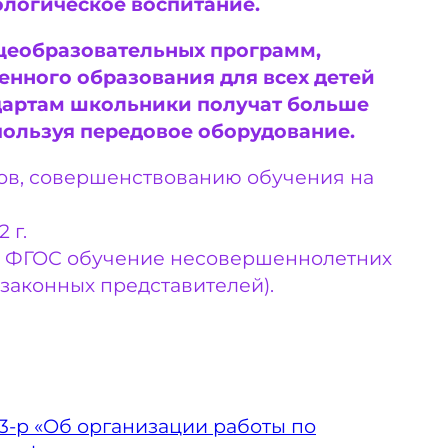
кологическое воспитание.
щеобразовательных программ,
нного образования для всех детей
ндартам школьники получат больше
пользуя передовое оборудование.
ков, совершенствованию обучения на
 г.
ым ФГОС обучение несовершеннолетних
(законных представителей).
3-р «Об организации работы по