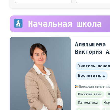
 Начальная школа
Аляпышева
Виктория А
Учитель начал
Воспитатель
Преподаваемые п
Русский язык
Л
Математика
Окр