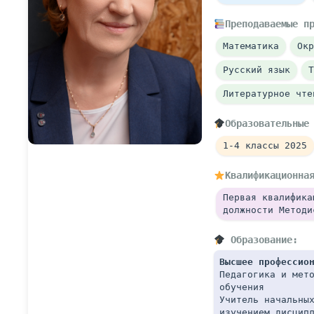
Преподаваемые п
Математика
Окр
Русский язык
Т
Литературное чте
Образовательные
1-4 классы 2025
Квалификационна
Первая квалифика
должности Методи
 Образование:
Высшее профессио
Педагогика и мето
обучения
Учитель начальных
изучением дисцип