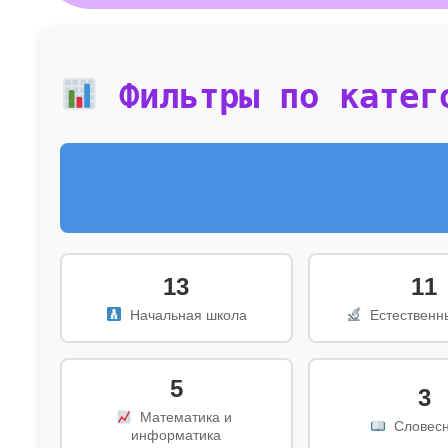
 Фильтры по катег
13
11
  Начальная школа
  Естественн
5
3
  Математика и 
  Словес
информатика