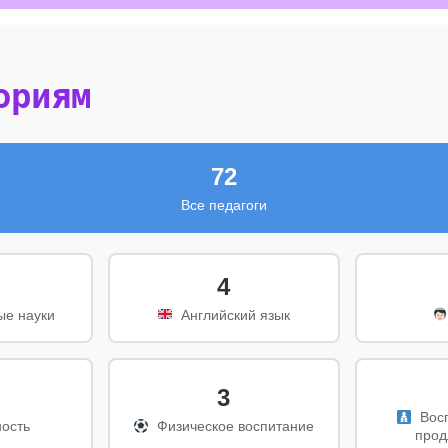
ориям
72
Все педагоги
4
ые науки
  Английский язык
3
  Вос
ность
  Физическое воспитание
прод