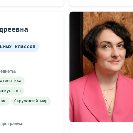
дреевна
ьных классов
редметы:
атематика
искусство
ние
Окружающий мир
 программы: