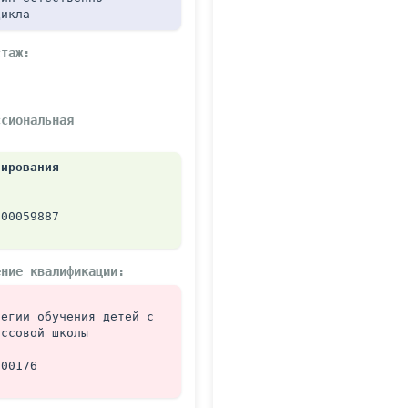
цикла
стаж:
сиональная 
тирования
 00059887 
ение квалификации:
егии обучения детей с 
ассовой школы
000176 