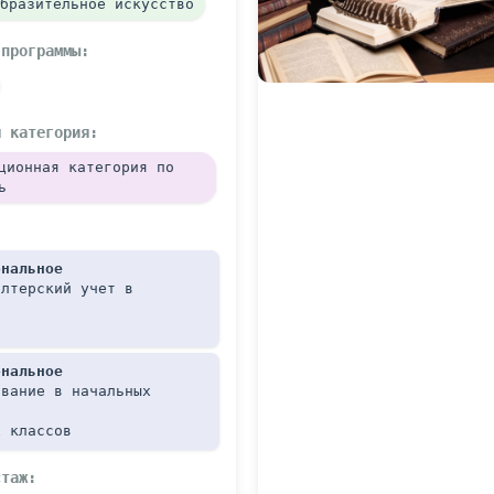
бразительное искусство
 программы:
я категория:
ционная категория по 
ь
ональное
лтерский учет в 
ональное
вание в начальных 
х классов
стаж: