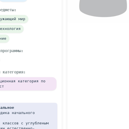
редметы:
ужающий мир
ехнология
ние
 программы:
я категория:
ционная категория по 
ст
нальное
дика начального 
 классов с углубленым 
лин естественно-