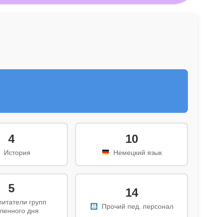
4
10
  История
  Немецкий язык
5
14
питатели групп 
  Прочий пед. персонал
ленного дня