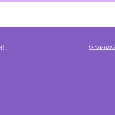
!
О гимназ