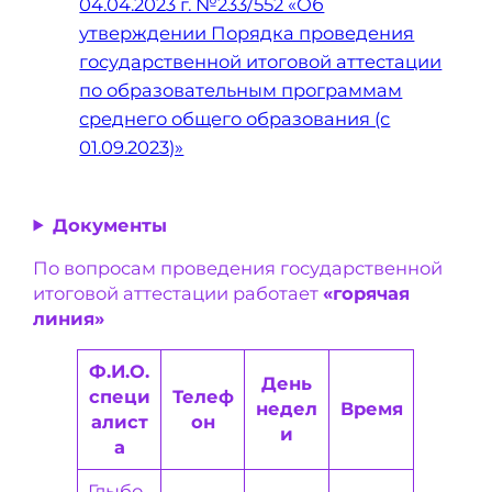
04.04.2023 г. №233/552 «Об
утверждении Порядка проведения
государственной итоговой аттестации
по образовательным программам
среднего общего образования (с
01.09.2023)»
Документы
По вопросам проведения государственной
итоговой аттестации работает
«горячая
линия»
Ф.И.О.
День
специ
Телеф
недел
Время
алист
он
и
а
Глыбо