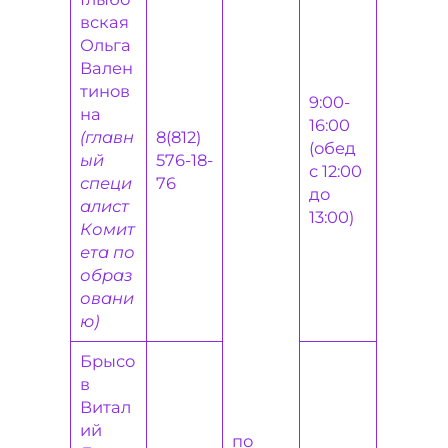
вская
Ольга
Вален
тинов
9:00-
на
16:00
(главн
8(812)
(обед
ый
576-18-
с 12:00
специ
76
до
алист
13:00)
Комит
ета по
образ
овани
ю)
Брысо
в
Витал
ий
по