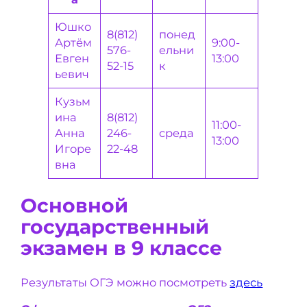
Юшко
8(812)
понед
Артём
9:00-
576-
ельни
Евген
13:00
52-15
к
ьевич
Кузьм
ина
8(812)
11:00-
Анна
246-
среда
13:00
Игоре
22-48
вна
Основной
государственный
экзамен в 9 классе
Результаты ОГЭ можно посмотреть
здесь