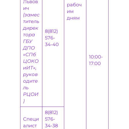
Львов
рабоч
ич
им
(замес
дням
титель
дирек
8(812)
тора
576-
ГБУ
34-40
ДПО
«СПб
10:00-
ЦОКО
17:00
иИТ»,
руков
одите
ль
РЦОИ
)
8(812)
Специ
576-
алист
34-38