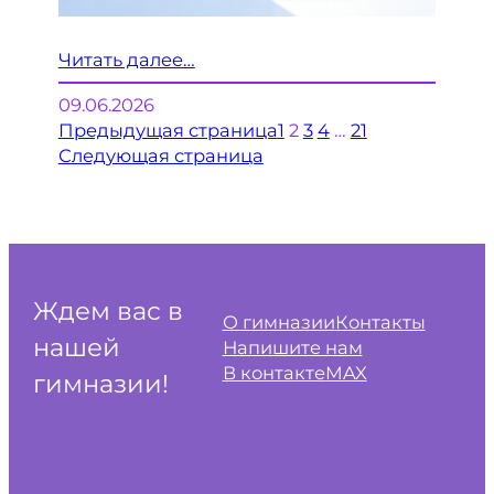
Читать далее…
09.06.2026
Предыдущая страница
1
2
3
4
…
21
Следующая страница
Ждем вас в
О гимназии
Контакты
нашей
Напишите нам
В контакте
MAX
гимназии!